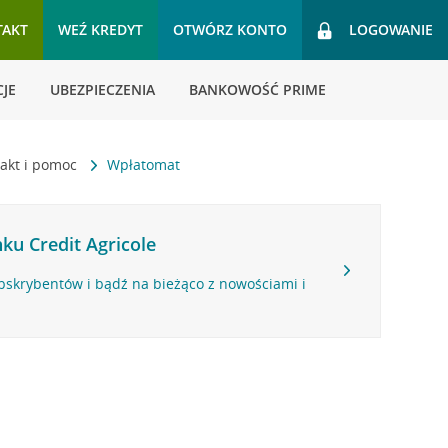
TAKT
WEŹ KREDYT
OTWÓRZ KONTO
LOGOWANIE
JE
UBEZPIECZENIA
BANKOWOŚĆ PRIME
akt i pomoc
Wpłatomat
ku Credit Agricole
bskrybentów i bądź na bieżąco z nowościami i