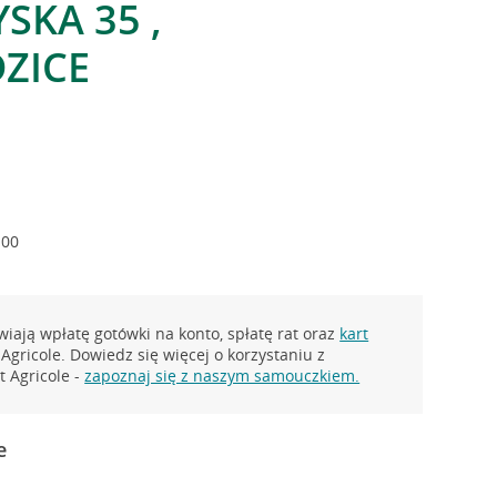
SKA 35 ,
ZICE
:00
iają wpłatę gotówki na konto, spłatę rat oraz
kart
Agricole. Dowiedz się więcej o korzystaniu z
 Agricole -
zapoznaj się z naszym samouczkiem.
e