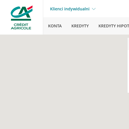
Klienci indywidualni
KONTA
KREDYTY
KREDYTY HIPO