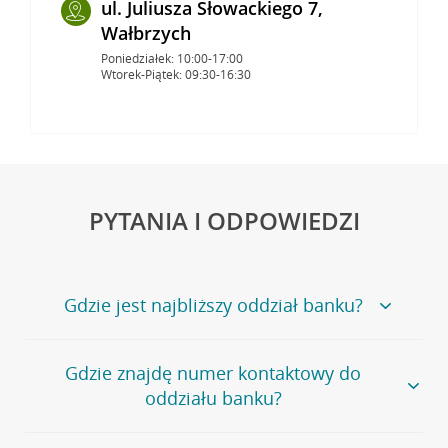
ul. Juliusza Słowackiego 7,
Wałbrzych
Poniedziałek: 10:00-17:00
Wtorek-Piątek: 09:30-16:30
PYTANIA I ODPOWIEDZI
Gdzie jest najbliższy oddział banku?
Jeśli szukasz oddziału naszego banku, zapraszamy na
Gdzie znajdę numer kontaktowy do
stronę
Placówki i bankomaty
, na której znajduje się
oddziału banku?
wygodna wyszukiwarka.
Alternatywnie, możesz skorzystać z pełnej
listy naszych