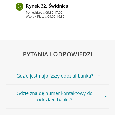
Rynek 32, Świdnica
Poniedziałek: 09:30-17:00
Wtorek-Piątek: 09:00-16:30
PYTANIA I ODPOWIEDZI
Gdzie jest najbliższy oddział banku?
Jeśli szukasz oddziału naszego banku, zapraszamy na
Gdzie znajdę numer kontaktowy do
stronę
Placówki i bankomaty
, na której znajduje się
oddziału banku?
wygodna wyszukiwarka.
Alternatywnie, możesz skorzystać z pełnej
listy naszych
oddziałów
.
Bank Credit Agricole nie udostępnia ogólnego numeru