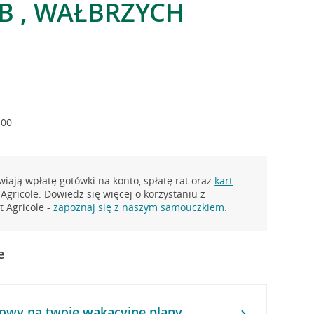
B , WAŁBRZYCH
:00
iają wpłatę gotówki na konto, spłatę rat oraz
kart
Agricole. Dowiedz się więcej o korzystaniu z
 Agricole -
zapoznaj się z naszym samouczkiem.
e
owy na twoje wakacyjne plany