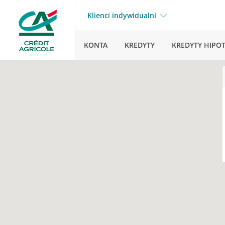
Klienci indywidualni
KONTA
KREDYTY
KREDYTY HIPO