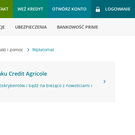
TAKT
WEŹ KREDYT
OTWÓRZ KONTO
LOGOWANIE
JE
UBEZPIECZENIA
BANKOWOŚĆ PRIME
akt i pomoc
Wpłatomat
ku Credit Agricole
bskrybentów i bądź na bieżąco z nowościami i