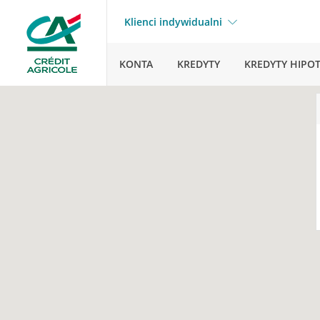
Klienci indywidualni
KONTA
KREDYTY
KREDYTY HIPO