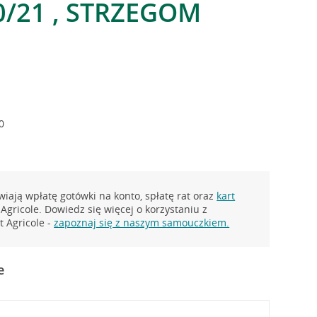
0/21 , STRZEGOM
0
iają wpłatę gotówki na konto, spłatę rat oraz
kart
Agricole. Dowiedz się więcej o korzystaniu z
 Agricole -
zapoznaj się z naszym samouczkiem.
e