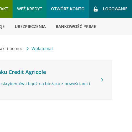
TAKT
WEŹ KREDYT
OTWÓRZ KONTO
LOGOWANIE
JE
UBEZPIECZENIA
BANKOWOŚĆ PRIME
akt i pomoc
Wpłatomat
ku Credit Agricole
bskrybentów i bądź na bieżąco z nowościami i