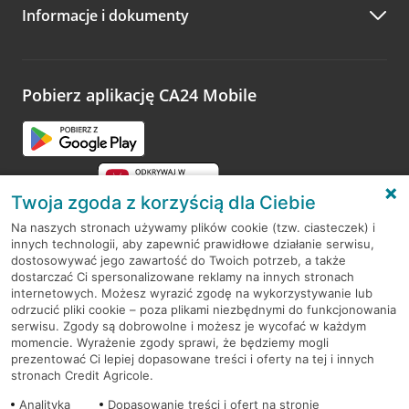
Informacje i dokumenty
Zachęcamy do podzielenia się z nami opinią o wizycie.
Wystarczy przejść na stronę
Oceń wizytę
, wyszukać
odwiedzoną placówkę i wypełnić formularz w ramach
platformy Profil Firmy w Google. Dziękujemy za wszystkie
opinie.
Pobierz aplikację CA24 Mobile
Przejdź do pytania
Twoja zgoda z korzyścią dla Ciebie
Na naszych stronach używamy plików cookie (tzw. ciasteczek) i
innych technologii, aby zapewnić prawidłowe działanie serwisu,
RODO
dostosowywać jego zawartość do Twoich potrzeb, a także
dostarczać Ci spersonalizowane reklamy na innych stronach
Regulamin serwisu
internetowych. Możesz wyrazić zgodę na wykorzystywanie lub
odrzucić pliki cookie – poza plikami niezbędnymi do funkcjonowania
Mapa serwisu
serwisu. Zgody są dobrowolne i możesz je wycofać w każdym
momencie. Wyrażenie zgody sprawi, że będziemy mogli
Polityka
Cookies
prezentować Ci lepiej dopasowane treści i oferty na tej i innych
stronach Credit Agricole.
Polityka prywatności
Analityka
Dopasowanie treści i ofert na stronie