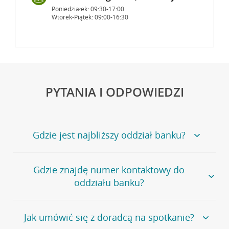
Poniedziałek: 09:30-17:00
Wtorek-Piątek: 09:00-16:30
PYTANIA I ODPOWIEDZI
Gdzie jest najbliższy oddział banku?
Jeśli szukasz oddziału naszego banku, zapraszamy na
Gdzie znajdę numer kontaktowy do
stronę
Placówki i bankomaty
, na której znajduje się
oddziału banku?
wygodna wyszukiwarka.
Alternatywnie, możesz skorzystać z pełnej
listy naszych
oddziałów
.
Bank Credit Agricole nie udostępnia ogólnego numeru
Jak umówić się z doradcą na spotkanie?
telefonu do placówki bankowej.