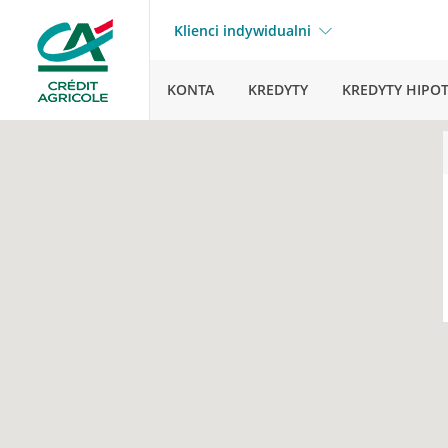
Klienci indywidualni
KONTA
KREDYTY
KREDYTY HIPO