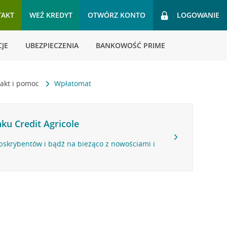
TAKT
WEŹ KREDYT
OTWÓRZ KONTO
LOGOWANIE
JE
UBEZPIECZENIA
BANKOWOŚĆ PRIME
akt i pomoc
Wpłatomat
ku Credit Agricole
bskrybentów i bądź na bieżąco z nowościami i