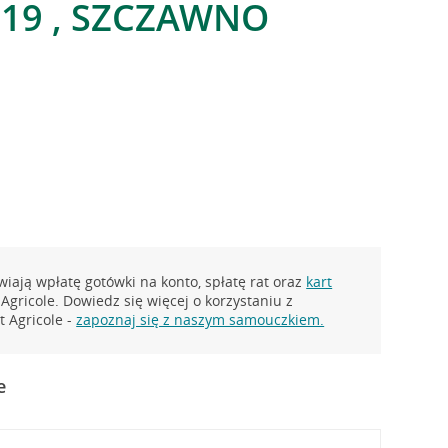
 19 , SZCZAWNO
iają wpłatę gotówki na konto, spłatę rat oraz
kart
Agricole. Dowiedz się więcej o korzystaniu z
 Agricole -
zapoznaj się z naszym samouczkiem.
e