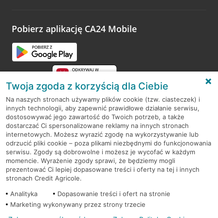
odwiedzoną placówkę i wypełnić formularz w ramach
platformy Profil Firmy w Google. Dziękujemy za wszystkie
opinie.
Pobierz aplikację CA24 Mobile
Przejdź do pytania
Twoja zgoda z korzyścią dla Ciebie
Na naszych stronach używamy plików cookie (tzw. ciasteczek) i
innych technologii, aby zapewnić prawidłowe działanie serwisu,
RODO
dostosowywać jego zawartość do Twoich potrzeb, a także
dostarczać Ci spersonalizowane reklamy na innych stronach
Regulamin serwisu
internetowych. Możesz wyrazić zgodę na wykorzystywanie lub
odrzucić pliki cookie – poza plikami niezbędnymi do funkcjonowania
Mapa serwisu
serwisu. Zgody są dobrowolne i możesz je wycofać w każdym
momencie. Wyrażenie zgody sprawi, że będziemy mogli
Polityka
Cookies
prezentować Ci lepiej dopasowane treści i oferty na tej i innych
stronach Credit Agricole.
Polityka prywatności
Analityka
Dopasowanie treści i ofert na stronie
Marketing wykonywany przez strony trzecie