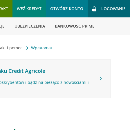
TAKT
WEŹ KREDYT
OTWÓRZ KONTO
LOGOWANIE
JE
UBEZPIECZENIA
BANKOWOŚĆ PRIME
akt i pomoc
Wpłatomat
ku Credit Agricole
bskrybentów i bądź na bieżąco z nowościami i