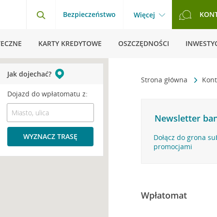
Bezpieczeństwo
KON
Więcej
TECZNE
KARTY KREDYTOWE
OSZCZĘDNOŚCI
INWESTYC
Jak dojechać?
Strona główna
Kont
Dojazd do wpłatomatu z:
Newsletter ban
WYZNACZ TRASĘ
Dołącz do grona su
promocjami
Wpłatomat