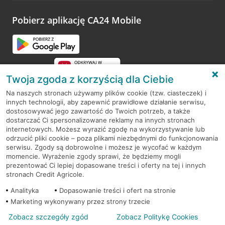
platformy Profil Firmy w Google. Dziękujemy za wszystkie
opinie.
Pobierz aplikację CA24 Mobile
Przejdź do pytania
Twoja zgoda z korzyścią dla Ciebie
Na naszych stronach używamy plików cookie (tzw. ciasteczek) i
innych technologii, aby zapewnić prawidłowe działanie serwisu,
RODO
dostosowywać jego zawartość do Twoich potrzeb, a także
dostarczać Ci spersonalizowane reklamy na innych stronach
Regulamin serwisu
internetowych. Możesz wyrazić zgodę na wykorzystywanie lub
odrzucić pliki cookie – poza plikami niezbędnymi do funkcjonowania
Mapa serwisu
serwisu. Zgody są dobrowolne i możesz je wycofać w każdym
momencie. Wyrażenie zgody sprawi, że będziemy mogli
Polityka
Cookies
prezentować Ci lepiej dopasowane treści i oferty na tej i innych
stronach Credit Agricole.
Polityka prywatności
Analityka
Dopasowanie treści i ofert na stronie
Marketing wykonywany przez strony trzecie
Zobacz szczegóły zgód
Zobacz Politykę Cookies
© 2026 Credit Agricole Bank Polska S.A. Wszelkie prawa zastrzeżone