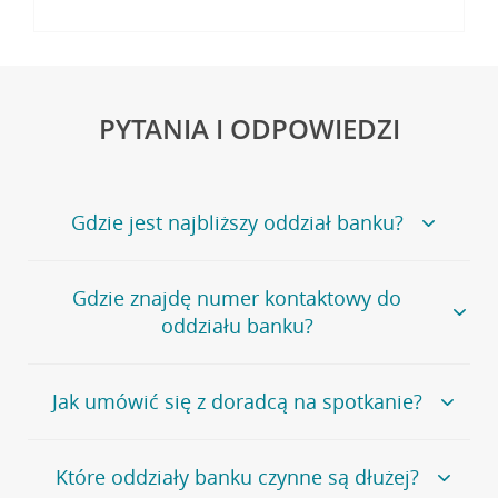
PYTANIA I ODPOWIEDZI
Gdzie jest najbliższy oddział banku?
Jeśli szukasz oddziału naszego banku, zapraszamy na
Gdzie znajdę numer kontaktowy do
stronę
Placówki i bankomaty
, na której znajduje się
oddziału banku?
wygodna wyszukiwarka.
Alternatywnie, możesz skorzystać z pełnej
listy naszych
oddziałów
.
Bank Credit Agricole nie udostępnia ogólnego numeru
Jak umówić się z doradcą na spotkanie?
telefonu do placówki bankowej.
Przejdź do pytania
Polecamy skorzystanie z możliwości wcześniejszego
Jeśli jesteś już
naszym
umówienia się z doradcą w placówce bankowej
.
Które oddziały banku czynne są dłużej?
klientem
możesz
samodzielnie
umówić się na spotkanie z