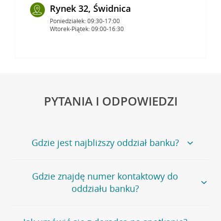
Rynek 32, Świdnica
Poniedziałek: 09:30-17:00
Wtorek-Piątek: 09:00-16:30
PYTANIA I ODPOWIEDZI
Gdzie jest najbliższy oddział banku?
Jeśli szukasz oddziału naszego banku, zapraszamy na
Gdzie znajdę numer kontaktowy do
stronę
Placówki i bankomaty
, na której znajduje się
oddziału banku?
wygodna wyszukiwarka.
Alternatywnie, możesz skorzystać z pełnej
listy naszych
oddziałów
.
Bank Credit Agricole nie udostępnia ogólnego numeru