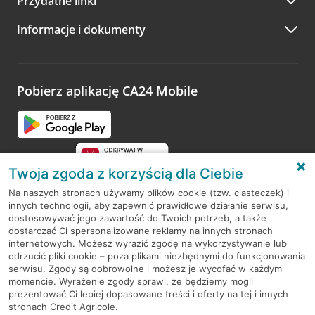
Przydatne linki
A po wizycie…
Informacje i dokumenty
Zachęcamy do podzielenia się z nami opinią o wizycie.
Wystarczy przejść na stronę
Oceń wizytę
, wyszukać
odwiedzoną placówkę i wypełnić formularz w ramach
platformy Profil Firmy w Google. Dziękujemy za wszystkie
opinie.
Pobierz aplikację CA24 Mobile
Przejdź do pytania
Twoja zgoda z korzyścią dla Ciebie
Na naszych stronach używamy plików cookie (tzw. ciasteczek) i
innych technologii, aby zapewnić prawidłowe działanie serwisu,
RODO
dostosowywać jego zawartość do Twoich potrzeb, a także
dostarczać Ci spersonalizowane reklamy na innych stronach
Regulamin serwisu
internetowych. Możesz wyrazić zgodę na wykorzystywanie lub
odrzucić pliki cookie – poza plikami niezbędnymi do funkcjonowania
Mapa serwisu
serwisu. Zgody są dobrowolne i możesz je wycofać w każdym
momencie. Wyrażenie zgody sprawi, że będziemy mogli
Polityka
Cookies
prezentować Ci lepiej dopasowane treści i oferty na tej i innych
stronach Credit Agricole.