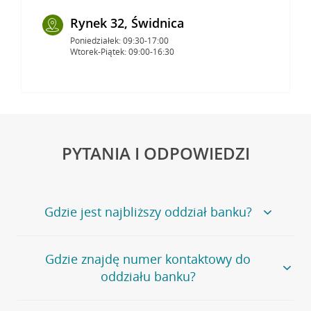
Rynek 32, Świdnica
Poniedziałek: 09:30-17:00
Wtorek-Piątek: 09:00-16:30
PYTANIA I ODPOWIEDZI
Gdzie jest najbliższy oddział banku?
Jeśli szukasz oddziału naszego banku, zapraszamy na
Gdzie znajdę numer kontaktowy do
stronę
Placówki i bankomaty
, na której znajduje się
oddziału banku?
wygodna wyszukiwarka.
Alternatywnie, możesz skorzystać z pełnej
listy naszych