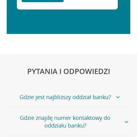
PYTANIA I ODPOWIEDZI
Gdzie jest najbliższy oddział banku?
Jeśli szukasz oddziału naszego banku, zapraszamy na
Gdzie znajdę numer kontaktowy do
stronę
Placówki i bankomaty
, na której znajduje się
oddziału banku?
wygodna wyszukiwarka.