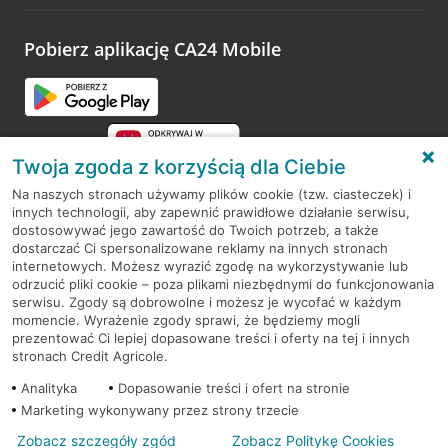
odwiedzoną placówkę i wypełnić formularz w ramach
platformy Profil Firmy w Google. Dziękujemy za wszystkie
opinie.
Pobierz aplikację CA24 Mobile
Przejdź do pytania
Twoja zgoda z korzyścią dla Ciebie
Na naszych stronach używamy plików cookie (tzw. ciasteczek) i
innych technologii, aby zapewnić prawidłowe działanie serwisu,
RODO
dostosowywać jego zawartość do Twoich potrzeb, a także
dostarczać Ci spersonalizowane reklamy na innych stronach
Regulamin serwisu
internetowych. Możesz wyrazić zgodę na wykorzystywanie lub
odrzucić pliki cookie – poza plikami niezbędnymi do funkcjonowania
Mapa serwisu
serwisu. Zgody są dobrowolne i możesz je wycofać w każdym
momencie. Wyrażenie zgody sprawi, że będziemy mogli
Polityka
Cookies
prezentować Ci lepiej dopasowane treści i oferty na tej i innych
stronach Credit Agricole.
Polityka prywatności
Analityka
Dopasowanie treści i ofert na stronie
Marketing wykonywany przez strony trzecie
Zobacz szczegóły zgód
Zobacz Politykę Cookies
© 2026 Credit Agricole Bank Polska S.A. Wszelkie prawa zastrzeżone