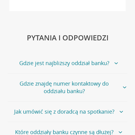
PYTANIA I ODPOWIEDZI
Gdzie jest najbliższy oddział banku?
Jeśli szukasz oddziału naszego banku, zapraszamy na
Gdzie znajdę numer kontaktowy do
stronę
Placówki i bankomaty
, na której znajduje się
oddziału banku?
wygodna wyszukiwarka.
Alternatywnie, możesz skorzystać z pełnej
listy naszych
oddziałów
.
Bank Credit Agricole nie udostępnia ogólnego numeru
Jak umówić się z doradcą na spotkanie?
telefonu do placówki bankowej.
Przejdź do pytania
Polecamy skorzystanie z możliwości wcześniejszego
Jeśli jesteś już
naszym
umówienia się z doradcą w placówce bankowej
.
Które oddziały banku czynne są dłużej?