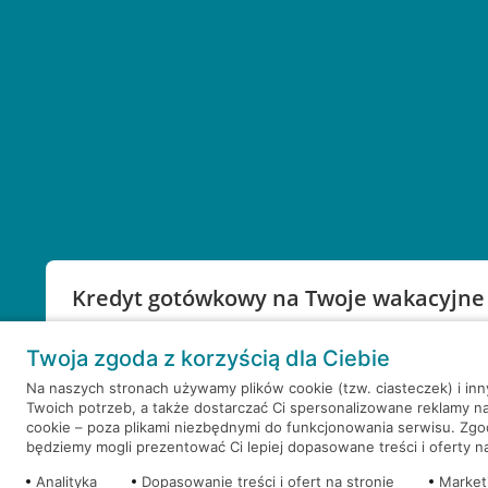
Kredyt gotówkowy na Twoje wakacyjne
Weź kredyt na to co ważne. Twoje marzenia nie mu
Twoja zgoda z korzyścią dla Ciebie
RRSO: 9,6%
Na naszych stronach używamy plików cookie (tzw. ciasteczek) i in
Twoich potrzeb, a także dostarczać Ci spersonalizowane reklamy n
WEŹ KREDYT
NOTA PRAWNA
cookie – poza plikami niezbędnymi do funkcjonowania serwisu. Zg
będziemy mogli prezentować Ci lepiej dopasowane treści i oferty na 
Analityka
Dopasowanie treści i ofert na stronie
Market