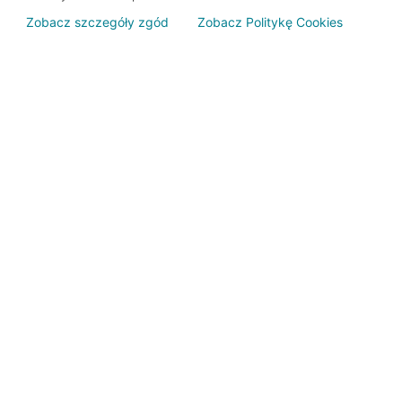
Zobacz szczegóły zgód
Zobacz Politykę Cookies
Jeśli szukasz oddzi
wygodna wyszukiwa