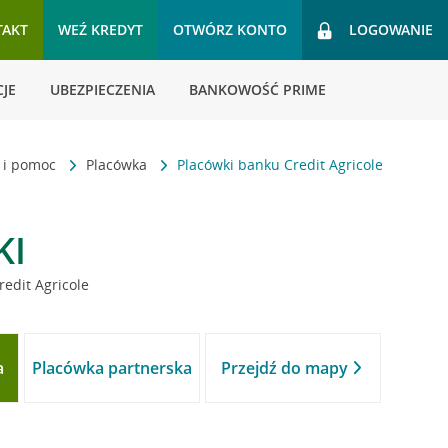
TAKT
WEŹ KREDYT
OTWÓRZ KONTO
LOGOWANIE
JE
UBEZPIECZENIA
BANKOWOŚĆ PRIME
t i pomoc
Placówka
Placówki banku Credit Agricole
KI
redit Agricole
a
Placówka partnerska
Przejdź do mapy