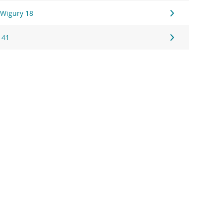
 Wigury 18
 41