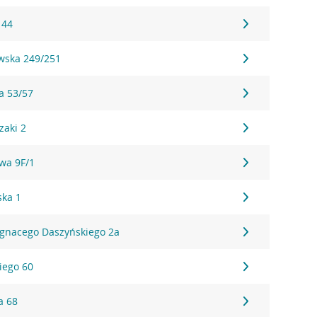
 44
wska 249/251
a 53/57
zaki 2
wa 9F/1
ska 1
gnacego Daszyńskiego 2a
iego 60
a 68