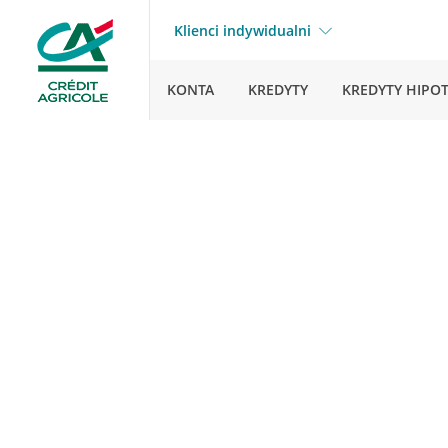
Klienci indywidualni
KONTA
KREDYTY
KREDYTY HIPO