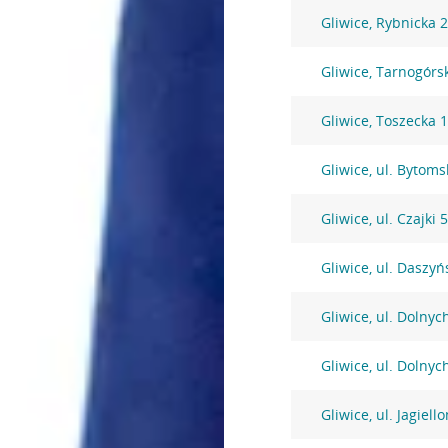
Gliwice, Rybnicka 
Gliwice, Tarnogórs
Gliwice, Toszecka 
Gliwice, ul. Bytoms
Gliwice, ul. Czajki 
Gliwice, ul. Daszy
Gliwice, ul. Dolny
Gliwice, ul. Dolny
Gliwice, ul. Jagiell