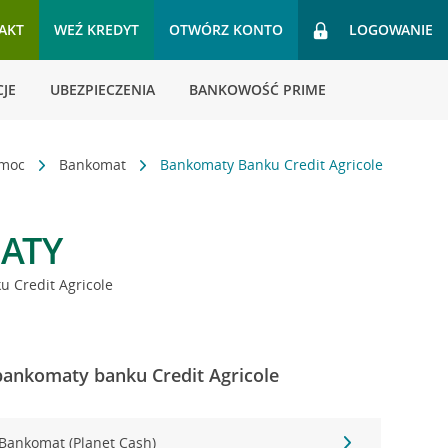
AKT
WEŹ KREDYT
OTWÓRZ KONTO
LOGOWANIE
JE
UBEZPIECZENIA
BANKOWOŚĆ PRIME
omoc
Bankomat
Bankomaty Banku Credit Agricole
ATY
 Credit Agricole
 bankomaty banku Credit Agricole
Bankomat (Planet Cash)