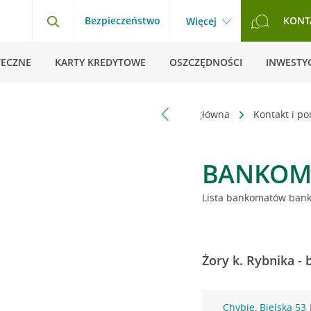
Bezpieczeństwo
KONT
Więcej
TECZNE
KARTY KREDYTOWE
OSZCZĘDNOŚCI
INWESTYC
Strona główna
Kontakt i p
BANKOM
Lista bankomatów banku
Żory k. Rybnika -
Chybie, Bielska 53