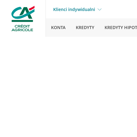
Klienci indywidualni
KONTA
KREDYTY
KREDYTY HIPO