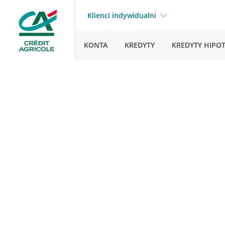
Klienci indywidualni
KONTA
KREDYTY
KREDYTY HIPO