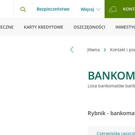
Bezpieczeństwo
KONT
Więcej
TECZNE
KARTY KREDYTOWE
OSZCZĘDNOŚCI
INWESTYC
Strona główna
Kontakt i p
BANKOM
Lista bankomatów banku
Rybnik - bankomat
Czerwionka Leszcz