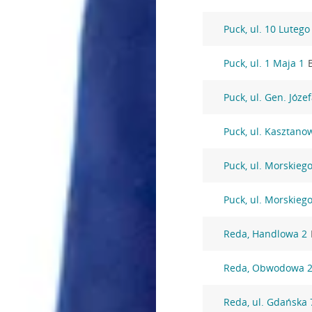
Puck, ul. 10 Lutego
Puck, ul. 1 Maja 1
Puck, ul. Gen. Józe
Puck, ul. Kasztano
Puck, ul. Morskieg
Puck, ul. Morskieg
Reda, Handlowa 2
Reda, Obwodowa 
Reda, ul. Gdańska 