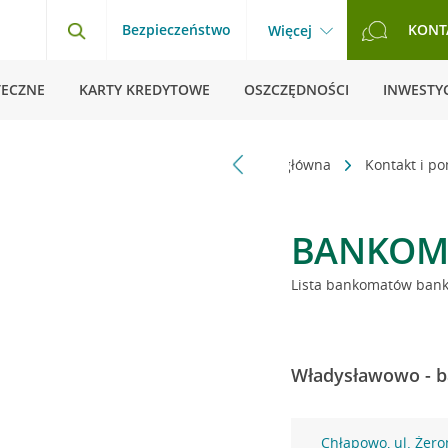
Bezpieczeństwo
KONT
Więcej
TECZNE
KARTY KREDYTOWE
OSZCZĘDNOŚCI
INWESTYC
Strona główna
Kontakt i p
BANKOM
Lista bankomatów banku
Władysławowo - b
Chłapowo, ul. Żer