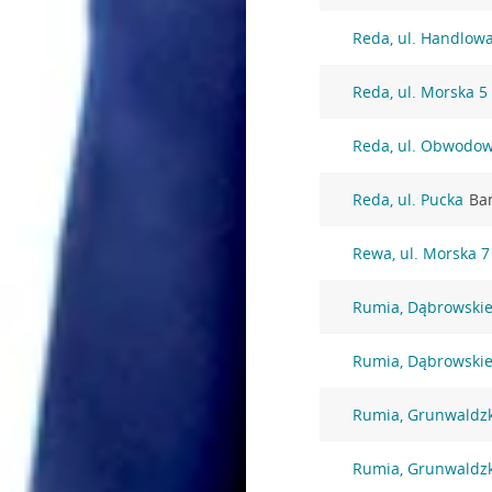
Reda, ul. Handlow
Reda, ul. Morska 5
Reda, ul. Obwodo
Reda, ul. Pucka
Ba
Rewa, ul. Morska 7
Rumia, Dąbrowskie
Rumia, Dąbrowskie
Rumia, Grunwaldz
Rumia, Grunwaldz