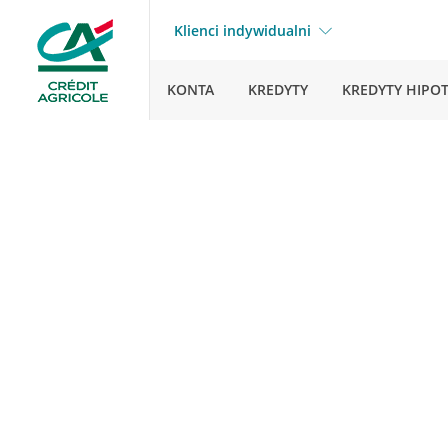
Klienci indywidualni
KONTA
KREDYTY
KREDYTY HIPO