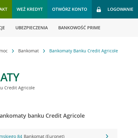
AKT
WEŹ KREDYT
OTWÓRZ KONTO
LOGOWANIE
JE
UBEZPIECZENIA
BANKOWOŚĆ PRIME
omoc
Bankomat
Bankomaty Banku Credit Agricole
ATY
 Credit Agricole
ankomaty banku Credit Agricole
omskiego 84
Bankomat (Euronet)