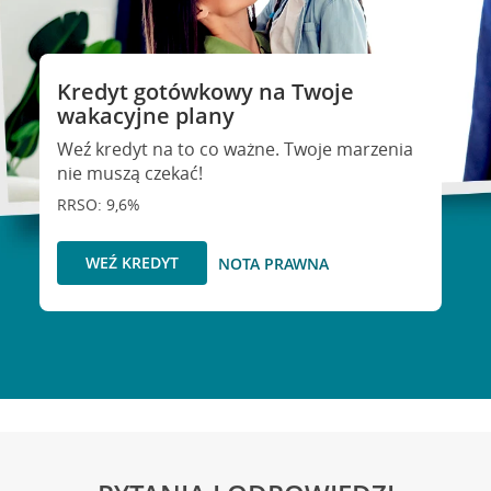
Kredyt gotówkowy na Twoje
wakacyjne plany
Weź kredyt na to co ważne. Twoje marzenia
nie muszą czekać!
RRSO: 9,6%
WEŹ KREDYT
NOTA PRAWNA