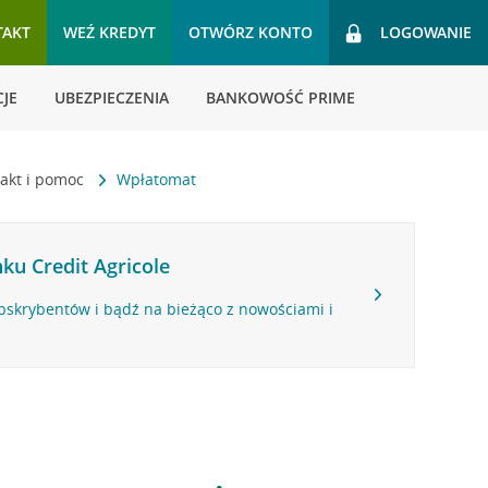
TAKT
WEŹ KREDYT
OTWÓRZ KONTO
LOGOWANIE
JE
UBEZPIECZENIA
BANKOWOŚĆ PRIME
akt i pomoc
Wpłatomat
ku Credit Agricole
bskrybentów i bądź na bieżąco z nowościami i