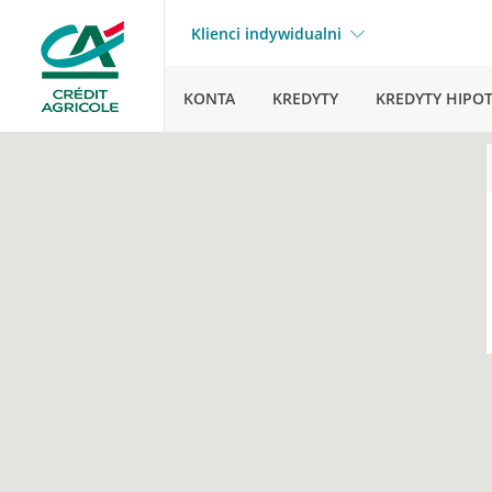
Klienci indywidualni
KONTA
KREDYTY
KREDYTY HIPO