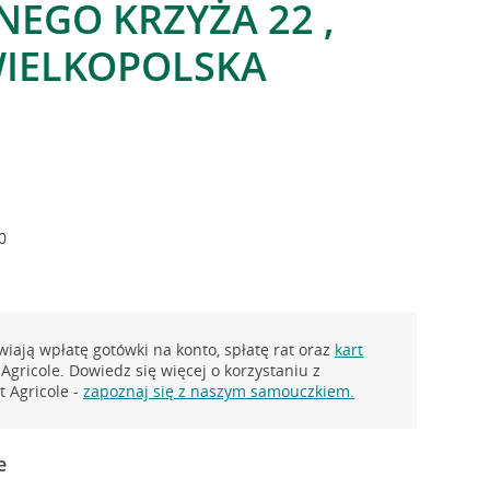
EGO KRZYŻA 22 ,
IELKOPOLSKA
0
iają wpłatę gotówki na konto, spłatę rat oraz
kart
Agricole. Dowiedz się więcej o korzystaniu z
 Agricole -
zapoznaj się z naszym samouczkiem.
e