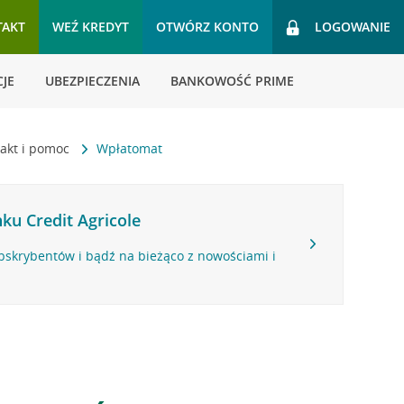
TAKT
WEŹ KREDYT
OTWÓRZ KONTO
LOGOWANIE
JE
UBEZPIECZENIA
BANKOWOŚĆ PRIME
akt i pomoc
Wpłatomat
ku Credit Agricole
bskrybentów i bądź na bieżąco z nowościami i