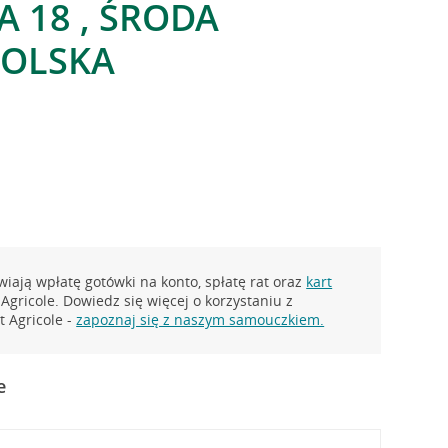
A 18 , ŚRODA
POLSKA
y
iają wpłatę gotówki na konto, spłatę rat oraz
kart
Agricole. Dowiedz się więcej o korzystaniu z
 Agricole -
zapoznaj się z naszym samouczkiem.
e