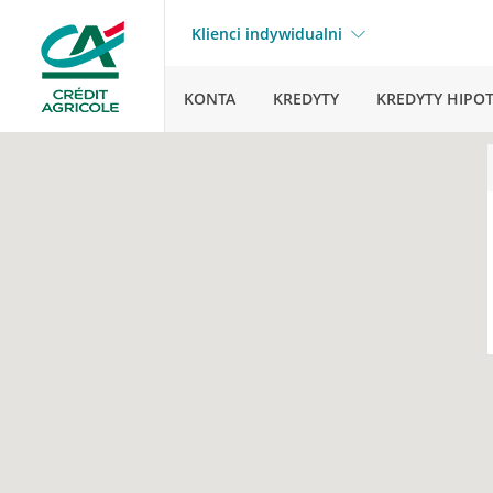
Klienci indywidualni
KONTA
KREDYTY
KREDYTY HIPO