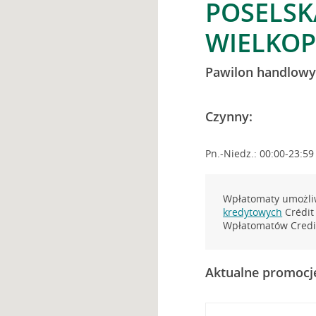
POSELSK
WIELKO
Pawilon handlow
Czynny:
Pn.-Niedz.: 00:00-23:59
Wpłatomaty umożliw
kredytowych
Crédit 
Wpłatomatów Credit
Aktualne promocj