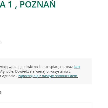
A 1 , POZNAŃ
0
iają wpłatę gotówki na konto, spłatę rat oraz
kart
Agricole. Dowiedz się więcej o korzystaniu z
 Agricole -
zapoznaj się z naszym samouczkiem.
e