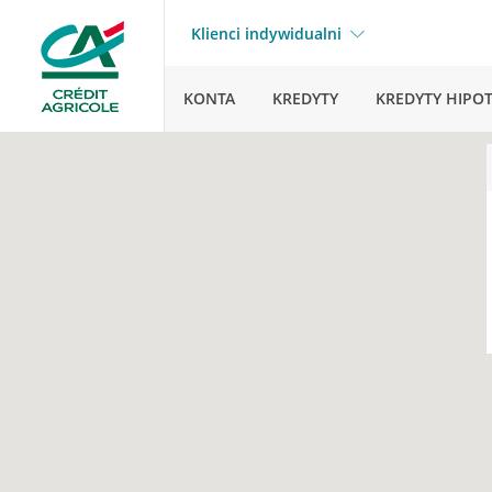
Klienci indywidualni
KONTA
KREDYTY
KREDYTY HIPO