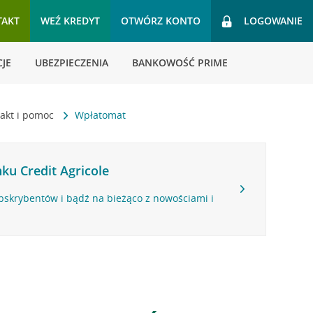
TAKT
WEŹ KREDYT
OTWÓRZ KONTO
LOGOWANIE
JE
UBEZPIECZENIA
BANKOWOŚĆ PRIME
akt i pomoc
Wpłatomat
ku Credit Agricole
bskrybentów i bądź na bieżąco z nowościami i