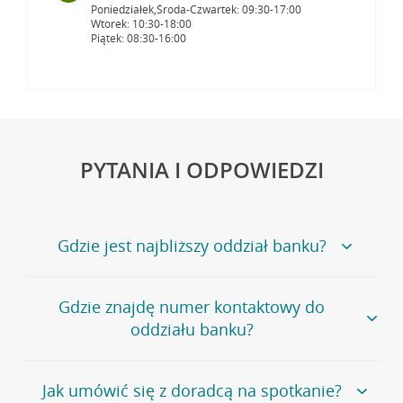
Poniedziałek,Środa-Czwartek: 09:30-17:00
Wtorek: 10:30-18:00
Piątek: 08:30-16:00
PYTANIA I ODPOWIEDZI
Gdzie jest najbliższy oddział banku?
Jeśli szukasz oddziału naszego banku, zapraszamy na
Gdzie znajdę numer kontaktowy do
stronę
Placówki i bankomaty
, na której znajduje się
oddziału banku?
wygodna wyszukiwarka.
Alternatywnie, możesz skorzystać z pełnej
listy naszych
oddziałów
.
Bank Credit Agricole nie udostępnia ogólnego numeru
Jak umówić się z doradcą na spotkanie?
telefonu do placówki bankowej.