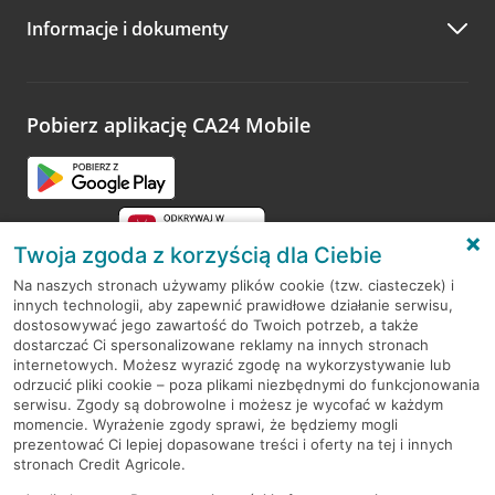
Informacje i dokumenty
Zachęcamy do podzielenia się z nami opinią o wizycie.
Wystarczy przejść na stronę
Oceń wizytę
, wyszukać
odwiedzoną placówkę i wypełnić formularz w ramach
platformy Profil Firmy w Google. Dziękujemy za wszystkie
opinie.
Pobierz aplikację CA24 Mobile
Przejdź do pytania
Twoja zgoda z korzyścią dla Ciebie
Na naszych stronach używamy plików cookie (tzw. ciasteczek) i
innych technologii, aby zapewnić prawidłowe działanie serwisu,
RODO
dostosowywać jego zawartość do Twoich potrzeb, a także
dostarczać Ci spersonalizowane reklamy na innych stronach
Regulamin serwisu
internetowych. Możesz wyrazić zgodę na wykorzystywanie lub
odrzucić pliki cookie – poza plikami niezbędnymi do funkcjonowania
Mapa serwisu
serwisu. Zgody są dobrowolne i możesz je wycofać w każdym
momencie. Wyrażenie zgody sprawi, że będziemy mogli
Polityka
Cookies
prezentować Ci lepiej dopasowane treści i oferty na tej i innych
stronach Credit Agricole.
Polityka prywatności