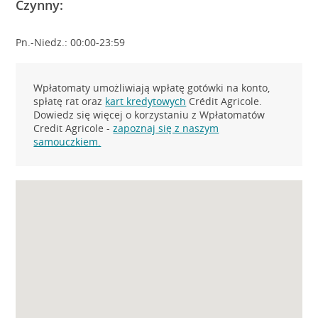
Czynny:
Pn.-Niedz.: 00:00-23:59
Wpłatomaty umożliwiają wpłatę gotówki na konto,
spłatę rat oraz
kart kredytowych
Crédit Agricole.
Dowiedz się więcej o korzystaniu z Wpłatomatów
Credit Agricole -
zapoznaj się z naszym
samouczkiem.