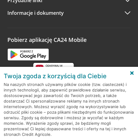
Przydatne linki
A po wizycie…
Informacje i dokumenty
Zachęcamy do podzielenia się z nami opinią o wizycie.
Wystarczy przejść na stronę
Oceń wizytę
, wyszukać
odwiedzoną placówkę i wypełnić formularz w ramach
platformy Profil Firmy w Google. Dziękujemy za wszystkie
opinie.
Pobierz aplikację CA24 Mobile
Przejdź do pytania
Twoja zgoda z korzyścią dla Ciebie
Na naszych stronach używamy plików cookie (tzw. ciasteczek) i
innych technologii, aby zapewnić prawidłowe działanie serwisu,
RODO
dostosowywać jego zawartość do Twoich potrzeb, a także
dostarczać Ci spersonalizowane reklamy na innych stronach
Regulamin serwisu
internetowych. Możesz wyrazić zgodę na wykorzystywanie lub
odrzucić pliki cookie – poza plikami niezbędnymi do funkcjonowania
Mapa serwisu
serwisu. Zgody są dobrowolne i możesz je wycofać w każdym
momencie. Wyrażenie zgody sprawi, że będziemy mogli
Polityka
Cookies
prezentować Ci lepiej dopasowane treści i oferty na tej i innych
stronach Credit Agricole.