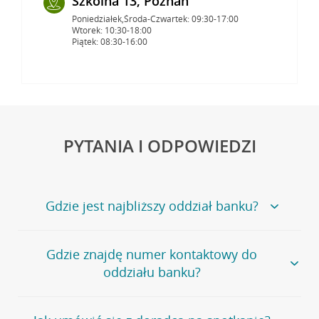
Szkolna 13, Poznań
Poniedziałek,Środa-Czwartek: 09:30-17:00
Wtorek: 10:30-18:00
Piątek: 08:30-16:00
PYTANIA I ODPOWIEDZI
Gdzie jest najbliższy oddział banku?
Jeśli szukasz oddziału naszego banku, zapraszamy na
Gdzie znajdę numer kontaktowy do
stronę
Placówki i bankomaty
, na której znajduje się
oddziału banku?
wygodna wyszukiwarka.
Alternatywnie, możesz skorzystać z pełnej
listy naszych
oddziałów
.
Bank Credit Agricole nie udostępnia ogólnego numeru