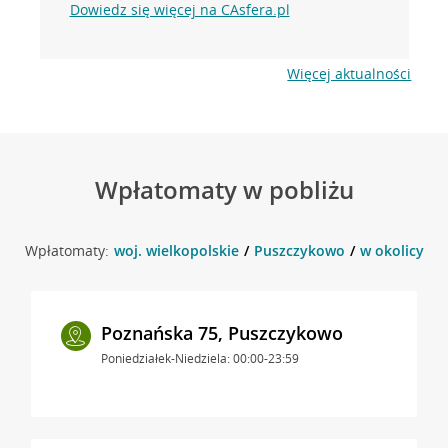
Dowiedz się więcej na CAsfera.pl
Więcej aktualności
Wpłatomaty w pobliżu
Wpłatomaty:
woj. wielkopolskie
Puszczykowo
w okolicy D
Poznańska 75, Puszczykowo
Poniedziałek-Niedziela: 00:00-23:59