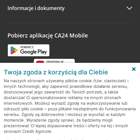
Informacje i dokumenty
Zachęcamy do podzielenia się z nami opinią o wizycie.
Wystarczy przejść na stronę
Oceń wizytę
, wyszukać
odwiedzoną placówkę i wypełnić formularz w ramach
platformy Profil Firmy w Google. Dziękujemy za wszystkie
opinie.
Pobierz aplikację CA24 Mobile
Przejdź do pytania
Twoja zgoda z korzyścią dla Ciebie
Na naszych stronach używamy plików cookie (tzw. ciasteczek) i
innych technologii, aby zapewnić prawidłowe działanie serwisu,
RODO
dostosowywać jego zawartość do Twoich potrzeb, a także
dostarczać Ci spersonalizowane reklamy na innych stronach
Regulamin serwisu
internetowych. Możesz wyrazić zgodę na wykorzystywanie lub
odrzucić pliki cookie – poza plikami niezbędnymi do funkcjonowania
Mapa serwisu
serwisu. Zgody są dobrowolne i możesz je wycofać w każdym
momencie. Wyrażenie zgody sprawi, że będziemy mogli
Polityka
Cookies
prezentować Ci lepiej dopasowane treści i oferty na tej i innych
stronach Credit Agricole.
Polityka prywatności