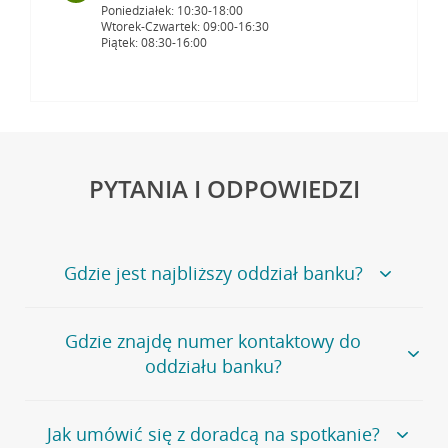
Poniedziałek: 10:30-18:00
Wtorek-Czwartek: 09:00-16:30
Piątek: 08:30-16:00
PYTANIA I ODPOWIEDZI
Gdzie jest najbliższy oddział banku?
Jeśli szukasz oddziału naszego banku, zapraszamy na
Gdzie znajdę numer kontaktowy do
stronę
Placówki i bankomaty
, na której znajduje się
oddziału banku?
wygodna wyszukiwarka.
Alternatywnie, możesz skorzystać z pełnej
listy naszych
oddziałów
.
Bank Credit Agricole nie udostępnia ogólnego numeru
Jak umówić się z doradcą na spotkanie?
telefonu do placówki bankowej.