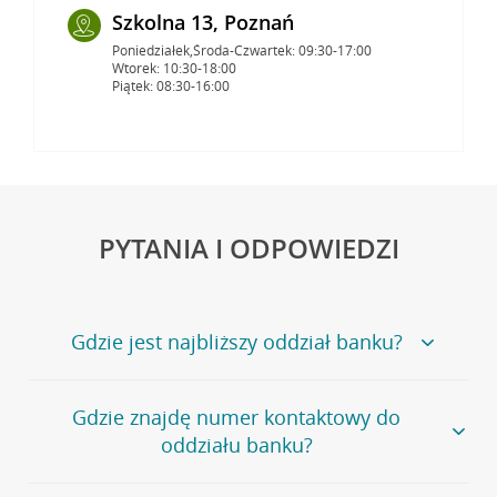
Szkolna 13, Poznań
Poniedziałek,Środa-Czwartek: 09:30-17:00
Wtorek: 10:30-18:00
Piątek: 08:30-16:00
PYTANIA I ODPOWIEDZI
Gdzie jest najbliższy oddział banku?
Jeśli szukasz oddziału naszego banku, zapraszamy na
Gdzie znajdę numer kontaktowy do
stronę
Placówki i bankomaty
, na której znajduje się
oddziału banku?
wygodna wyszukiwarka.
Alternatywnie, możesz skorzystać z pełnej
listy naszych