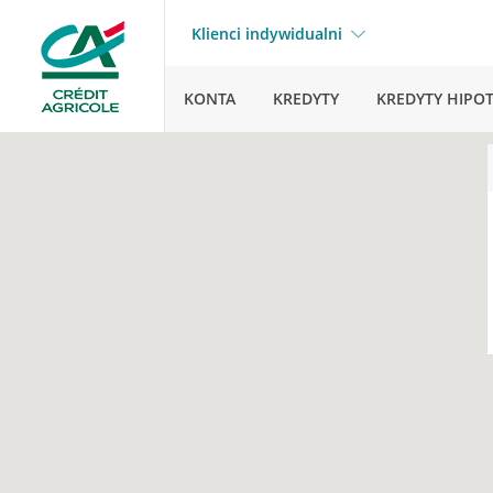
Klienci indywidualni
KONTA
KREDYTY
KREDYTY HIPO