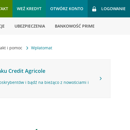
TAKT
WEŹ KREDYT
OTWÓRZ KONTO
LOGOWANIE
JE
UBEZPIECZENIA
BANKOWOŚĆ PRIME
akt i pomoc
Wpłatomat
ku Credit Agricole
bskrybentów i bądź na bieżąco z nowościami i