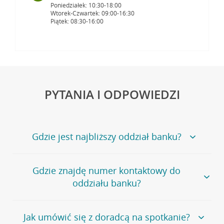
Poniedziałek: 10:30-18:00
Wtorek-Czwartek: 09:00-16:30
Piątek: 08:30-16:00
PYTANIA I ODPOWIEDZI
Gdzie jest najbliższy oddział banku?
Jeśli szukasz oddziału naszego banku, zapraszamy na
Gdzie znajdę numer kontaktowy do
stronę
Placówki i bankomaty
, na której znajduje się
oddziału banku?
wygodna wyszukiwarka.
Alternatywnie, możesz skorzystać z pełnej
listy naszych
oddziałów
.
Bank Credit Agricole nie udostępnia ogólnego numeru
Jak umówić się z doradcą na spotkanie?
telefonu do placówki bankowej.