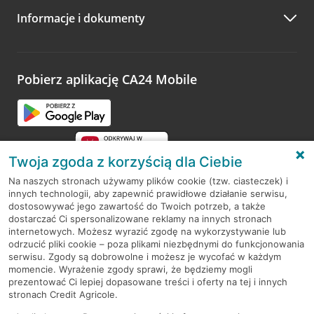
Informacje i dokumenty
Zachęcamy do podzielenia się z nami opinią o wizycie.
Wystarczy przejść na stronę
Oceń wizytę
, wyszukać
odwiedzoną placówkę i wypełnić formularz w ramach
platformy Profil Firmy w Google. Dziękujemy za wszystkie
opinie.
Pobierz aplikację CA24 Mobile
Przejdź do pytania
Twoja zgoda z korzyścią dla Ciebie
Na naszych stronach używamy plików cookie (tzw. ciasteczek) i
innych technologii, aby zapewnić prawidłowe działanie serwisu,
RODO
dostosowywać jego zawartość do Twoich potrzeb, a także
dostarczać Ci spersonalizowane reklamy na innych stronach
Regulamin serwisu
internetowych. Możesz wyrazić zgodę na wykorzystywanie lub
odrzucić pliki cookie – poza plikami niezbędnymi do funkcjonowania
Mapa serwisu
serwisu. Zgody są dobrowolne i możesz je wycofać w każdym
momencie. Wyrażenie zgody sprawi, że będziemy mogli
Polityka
Cookies
prezentować Ci lepiej dopasowane treści i oferty na tej i innych
stronach Credit Agricole.
Polityka prywatności