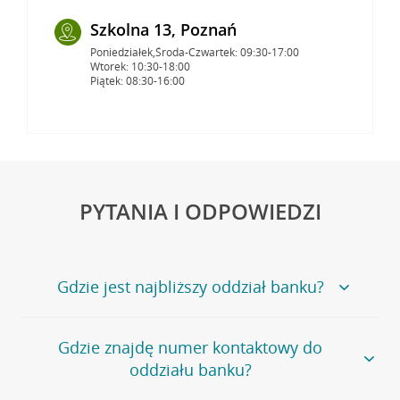
Szkolna 13, Poznań
Poniedziałek,Środa-Czwartek: 09:30-17:00
Wtorek: 10:30-18:00
Piątek: 08:30-16:00
PYTANIA I ODPOWIEDZI
Gdzie jest najbliższy oddział banku?
Jeśli szukasz oddziału naszego banku, zapraszamy na
Gdzie znajdę numer kontaktowy do
stronę
Placówki i bankomaty
, na której znajduje się
oddziału banku?
wygodna wyszukiwarka.