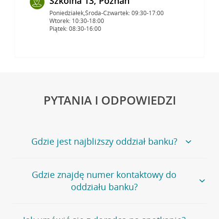
Szkolna 13, Poznań
Poniedziałek,Środa-Czwartek: 09:30-17:00
Wtorek: 10:30-18:00
Piątek: 08:30-16:00
PYTANIA I ODPOWIEDZI
Gdzie jest najbliższy oddział banku?
Jeśli szukasz oddziału naszego banku, zapraszamy na
Gdzie znajdę numer kontaktowy do
stronę
Placówki i bankomaty
, na której znajduje się
oddziału banku?
wygodna wyszukiwarka.
Alternatywnie, możesz skorzystać z pełnej
listy naszych
oddziałów
.
Bank Credit Agricole nie udostępnia ogólnego numeru