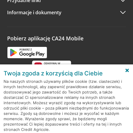
Przydatne linki
A po wizycie…
Informacje i dokumenty
Zachęcamy do podzielenia się z nami opinią o wizycie.
Wystarczy przejść na stronę
Oceń wizytę
, wyszukać
odwiedzoną placówkę i wypełnić formularz w ramach
platformy Profil Firmy w Google. Dziękujemy za wszystkie
opinie.
Pobierz aplikację CA24 Mobile
Przejdź do pytania
Twoja zgoda z korzyścią dla Ciebie
Na naszych stronach używamy plików cookie (tzw. ciasteczek) i
innych technologii, aby zapewnić prawidłowe działanie serwisu,
RODO
dostosowywać jego zawartość do Twoich potrzeb, a także
dostarczać Ci spersonalizowane reklamy na innych stronach
Regulamin serwisu
internetowych. Możesz wyrazić zgodę na wykorzystywanie lub
odrzucić pliki cookie – poza plikami niezbędnymi do funkcjonowania
Mapa serwisu
serwisu. Zgody są dobrowolne i możesz je wycofać w każdym
momencie. Wyrażenie zgody sprawi, że będziemy mogli
Polityka
Cookies
prezentować Ci lepiej dopasowane treści i oferty na tej i innych
stronach Credit Agricole.