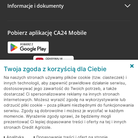
Informacje i dokumenty
Zachęcamy do podzielenia się z nami opinią o wizycie.
Wystarczy przejść na stronę
Oceń wizytę
, wyszukać
odwiedzoną placówkę i wypełnić formularz w ramach
platformy Profil Firmy w Google. Dziękujemy za wszystkie
opinie.
Pobierz aplikację CA24 Mobile
Przejdź do pytania
Twoja zgoda z korzyścią dla Ciebie
Na naszych stronach używamy plików cookie (tzw. ciasteczek) i
innych technologii, aby zapewnić prawidłowe działanie serwisu,
RODO
dostosowywać jego zawartość do Twoich potrzeb, a także
dostarczać Ci spersonalizowane reklamy na innych stronach
Regulamin serwisu
internetowych. Możesz wyrazić zgodę na wykorzystywanie lub
odrzucić pliki cookie – poza plikami niezbędnymi do funkcjonowania
Mapa serwisu
serwisu. Zgody są dobrowolne i możesz je wycofać w każdym
momencie. Wyrażenie zgody sprawi, że będziemy mogli
Polityka
Cookies
prezentować Ci lepiej dopasowane treści i oferty na tej i innych
stronach Credit Agricole.
Polityka prywatności
Analityka
Dopasowanie treści i ofert na stronie