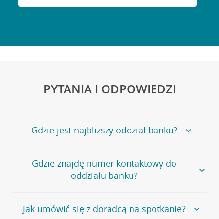
PYTANIA I ODPOWIEDZI
Gdzie jest najbliższy oddział banku?
Jeśli szukasz oddziału naszego banku, zapraszamy na
Gdzie znajdę numer kontaktowy do
stronę
Placówki i bankomaty
, na której znajduje się
oddziału banku?
wygodna wyszukiwarka.
Alternatywnie, możesz skorzystać z pełnej
listy naszych
oddziałów
.
Bank Credit Agricole nie udostępnia ogólnego numeru
Jak umówić się z doradcą na spotkanie?
telefonu do placówki bankowej.