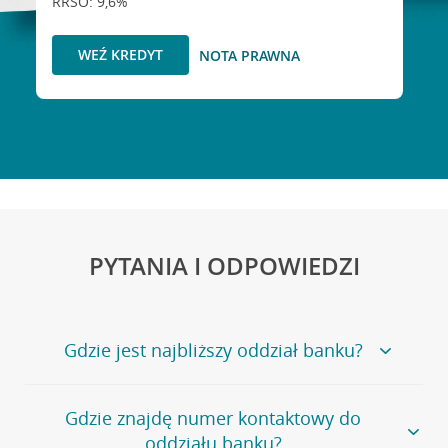
RRSO: 9,6%
WEŹ KREDYT
NOTA PRAWNA
PYTANIA I ODPOWIEDZI
Gdzie jest najbliższy oddział banku?
Jeśli szukasz oddziału naszego banku, zapraszamy na
Gdzie znajdę numer kontaktowy do
stronę
Placówki i bankomaty
, na której znajduje się
oddziału banku?
wygodna wyszukiwarka.