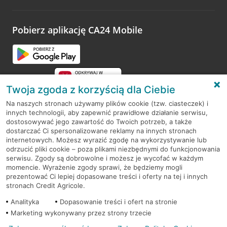
odwiedzoną placówkę i wypełnić formularz w ramach
platformy Profil Firmy w Google. Dziękujemy za wszystkie
opinie.
Pobierz aplikację CA24 Mobile
Przejdź do pytania
Twoja zgoda z korzyścią dla Ciebie
Na naszych stronach używamy plików cookie (tzw. ciasteczek) i
innych technologii, aby zapewnić prawidłowe działanie serwisu,
RODO
dostosowywać jego zawartość do Twoich potrzeb, a także
dostarczać Ci spersonalizowane reklamy na innych stronach
Regulamin serwisu
internetowych. Możesz wyrazić zgodę na wykorzystywanie lub
odrzucić pliki cookie – poza plikami niezbędnymi do funkcjonowania
Mapa serwisu
serwisu. Zgody są dobrowolne i możesz je wycofać w każdym
momencie. Wyrażenie zgody sprawi, że będziemy mogli
Polityka
Cookies
prezentować Ci lepiej dopasowane treści i oferty na tej i innych
stronach Credit Agricole.
Polityka prywatności
Analityka
Dopasowanie treści i ofert na stronie
Marketing wykonywany przez strony trzecie