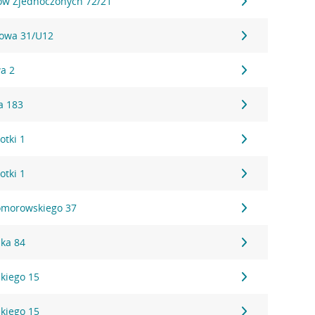
ów Zjednoczonych 72/21
owa 31/U12
a 2
a 183
tki 1
tki 1
omorowskiego 37
ka 84
kiego 15
kiego 15