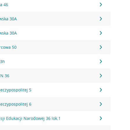
ka 46
awska 30A
awska 30A
orcowa 50
43h
EN 36
eczypospolitej 5
eczypospolitej 6
sji Edukacji Narodowej 36 lok.1