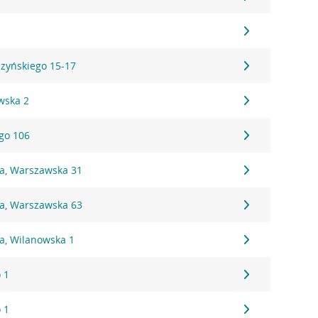
7
szyńskiego 15-17
wska 2
ego 106
na, Warszawska 31
na, Warszawska 63
a, Wilanowska 1
 1
 1