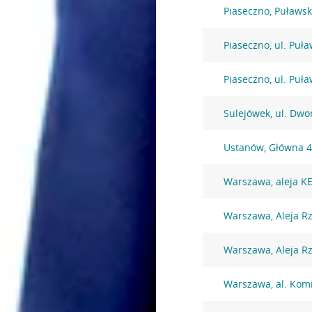
Piaseczno, Puławs
Piaseczno, ul. Puł
Piaseczno, ul. Puł
Sulejówek, ul. Dw
Ustanów, Główna 
Warszawa, aleja K
Warszawa, Aleja Rz
Warszawa, Aleja Rz
Warszawa, al. Komi