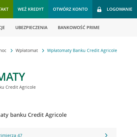
TAKT
WEŹ KREDYT
OTWÓRZ KONTO
LOGOWANIE
JE
UBEZPIECZENIA
BANKOWOŚĆ PRIME
omoc
Wpłatomat
Wpłatomaty Banku Credit Agricole
MATY
u Credit Agricole
ty banku Credit Agricole
zimierza 47