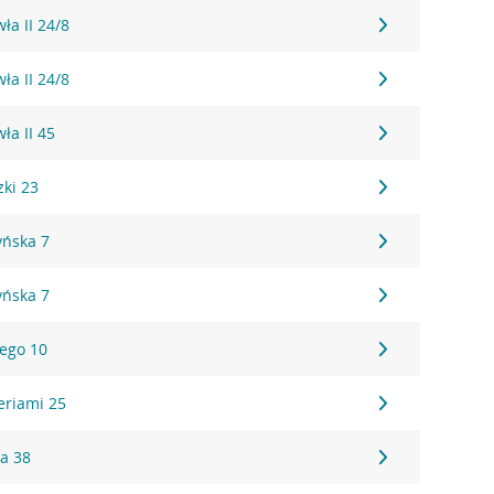
ła II 24/8
ła II 24/8
ła II 45
zki 23
yńska 7
yńska 7
iego 10
eriami 25
ka 38