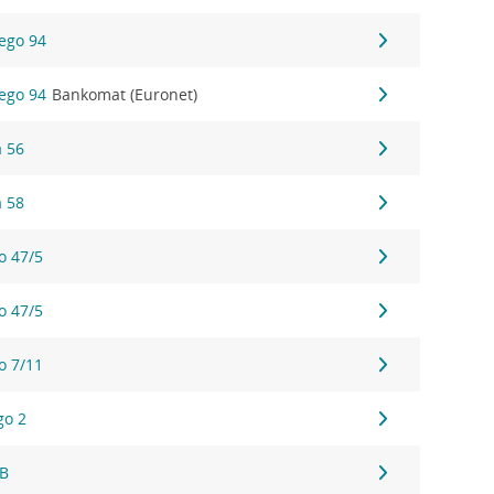
iego 94
iego 94
Bankomat (Euronet)
a 56
a 58
o 47/5
o 47/5
o 7/11
go 2
1B