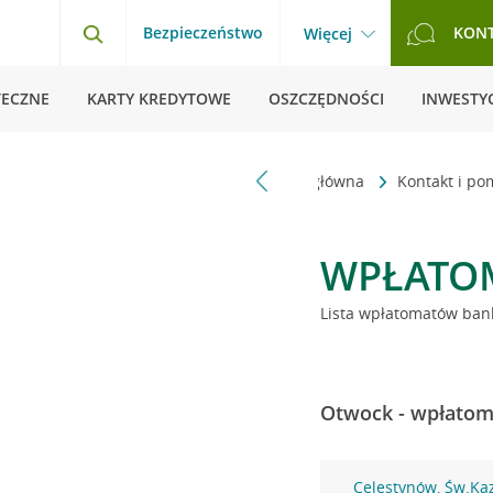
Bezpieczeństwo
KON
Więcej
TECZNE
KARTY KREDYTOWE
OSZCZĘDNOŚCI
INWESTYC
Strona główna
Kontakt i p
WPŁATO
Lista wpłatomatów bank
Otwock - wpłatoma
Celestynów, Św.Ka