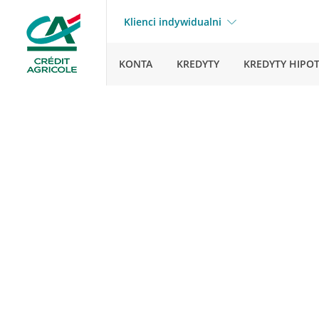
Klienci indywidualni
KONTA
KREDYTY
KREDYTY HIPO