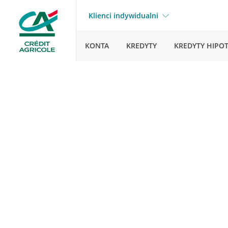
Klienci indywidualni
KONTA
KREDYTY
KREDYTY HIPO