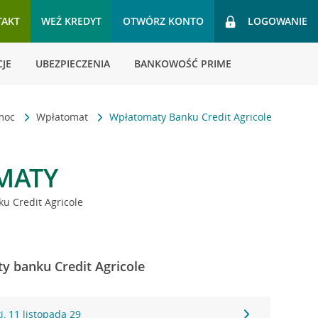
TAKT
WEŹ KREDYT
OTWÓRZ KONTO
LOGOWANIE
JE
UBEZPIECZENIA
BANKOWOŚĆ PRIME
omoc
Wpłatomat
Wpłatomaty Banku Credit Agricole
MATY
u Credit Agricole
ty banku Credit Agricole
, 11 listopada 29