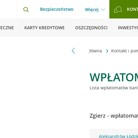
Bezpieczeństwo
KON
Więcej
TECZNE
KARTY KREDYTOWE
OSZCZĘDNOŚCI
INWESTYC
Strona główna
Kontakt i p
WPŁATO
Lista wpłatomatów bank
Zgierz - wpłatoma
Aleksandrów Łódzki