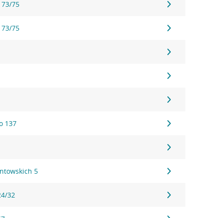
 73/75
 73/75
o 137
ontowskich 5
24/32