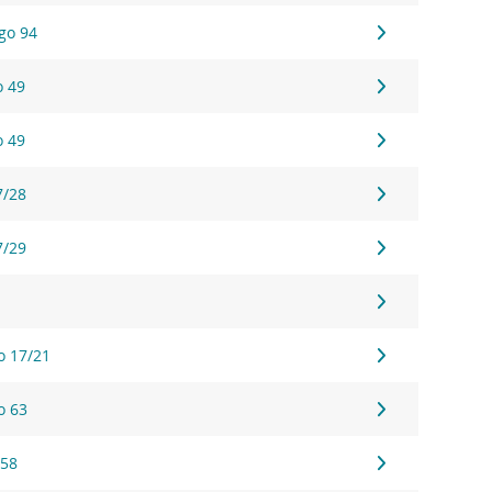
ego 94
o 49
o 49
7/28
7/29
o 17/21
o 63
 58