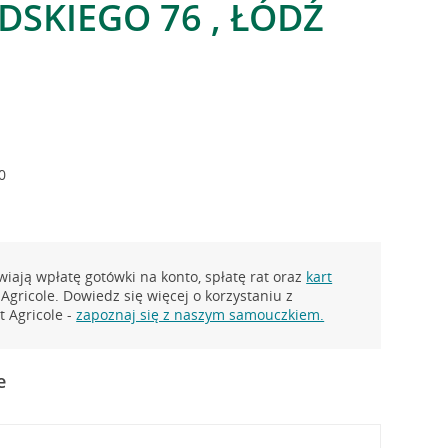
DSKIEGO 76 , ŁÓDŹ
0
iają wpłatę gotówki na konto, spłatę rat oraz
kart
Agricole. Dowiedz się więcej o korzystaniu z
 Agricole -
zapoznaj się z naszym samouczkiem.
e