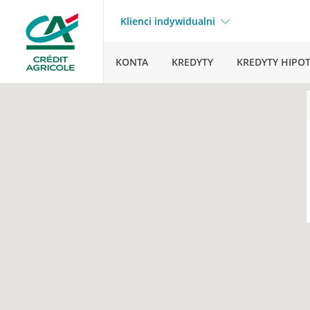
Klienci indywidualni
KONTA
KREDYTY
KREDYTY HIPO