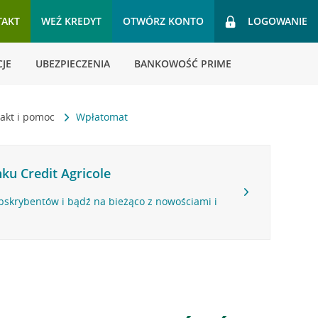
TAKT
WEŹ KREDYT
OTWÓRZ KONTO
LOGOWANIE
JE
UBEZPIECZENIA
BANKOWOŚĆ PRIME
akt i pomoc
Wpłatomat
ku Credit Agricole
bskrybentów i bądź na bieżąco z nowościami i