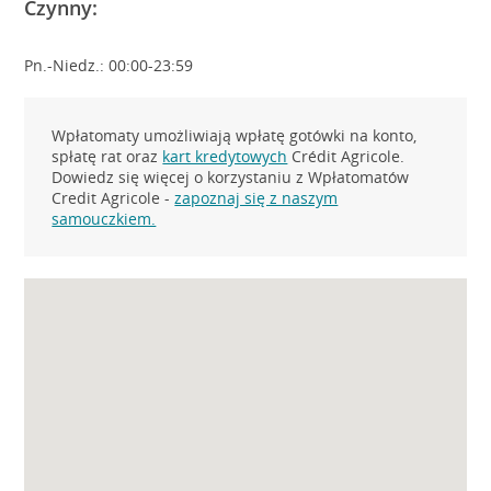
Czynny:
Pn.-Niedz.: 00:00-23:59
Wpłatomaty umożliwiają wpłatę gotówki na konto,
spłatę rat oraz
kart kredytowych
Crédit Agricole.
Dowiedz się więcej o korzystaniu z Wpłatomatów
Credit Agricole -
zapoznaj się z naszym
samouczkiem.