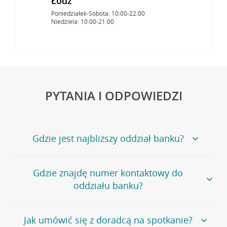
Łódź
Poniedziałek-Sobota: 10:00-22:00
Niedziela: 10:00-21:00
PYTANIA I ODPOWIEDZI
Gdzie jest najbliższy oddział banku?
Jeśli szukasz oddziału naszego banku, zapraszamy na
Gdzie znajdę numer kontaktowy do
stronę
Placówki i bankomaty
, na której znajduje się
oddziału banku?
wygodna wyszukiwarka.
Alternatywnie, możesz skorzystać z pełnej
listy naszych
oddziałów
.
Bank Credit Agricole nie udostępnia ogólnego numeru
Jak umówić się z doradcą na spotkanie?
telefonu do placówki bankowej.