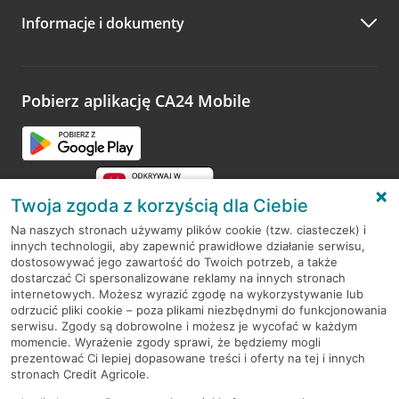
Informacje i dokumenty
Zachęcamy do podzielenia się z nami opinią o wizycie.
Wystarczy przejść na stronę
Oceń wizytę
, wyszukać
odwiedzoną placówkę i wypełnić formularz w ramach
platformy Profil Firmy w Google. Dziękujemy za wszystkie
opinie.
Pobierz aplikację CA24 Mobile
Przejdź do pytania
Twoja zgoda z korzyścią dla Ciebie
Na naszych stronach używamy plików cookie (tzw. ciasteczek) i
innych technologii, aby zapewnić prawidłowe działanie serwisu,
RODO
dostosowywać jego zawartość do Twoich potrzeb, a także
dostarczać Ci spersonalizowane reklamy na innych stronach
Regulamin serwisu
internetowych. Możesz wyrazić zgodę na wykorzystywanie lub
odrzucić pliki cookie – poza plikami niezbędnymi do funkcjonowania
Mapa serwisu
serwisu. Zgody są dobrowolne i możesz je wycofać w każdym
momencie. Wyrażenie zgody sprawi, że będziemy mogli
Polityka
Cookies
prezentować Ci lepiej dopasowane treści i oferty na tej i innych
stronach Credit Agricole.
Polityka prywatności