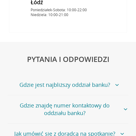
Łódź
Poniedziałek-Sobota: 10:00-22:00
Niedziela: 10:00-21:00
PYTANIA I ODPOWIEDZI
Gdzie jest najbliższy oddział banku?
Jeśli szukasz oddziału naszego banku, zapraszamy na
Gdzie znajdę numer kontaktowy do
stronę
Placówki i bankomaty
, na której znajduje się
oddziału banku?
wygodna wyszukiwarka.
Alternatywnie, możesz skorzystać z pełnej
listy naszych
oddziałów
.
Bank Credit Agricole nie udostępnia ogólnego numeru
Jak umówić się z doradcą na spotkanie?