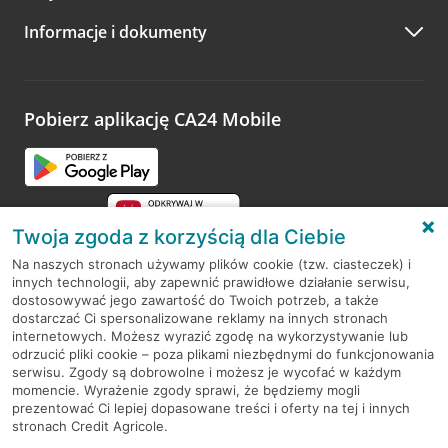
A po wizycie…
Informacje i dokumenty
Zachęcamy do podzielenia się z nami opinią o wizycie.
Wystarczy przejść na stronę
Oceń wizytę
, wyszukać
odwiedzoną placówkę i wypełnić formularz w ramach
platformy Profil Firmy w Google. Dziękujemy za wszystkie
opinie.
Pobierz aplikację CA24 Mobile
Przejdź do pytania
Twoja zgoda z korzyścią dla Ciebie
Na naszych stronach używamy plików cookie (tzw. ciasteczek) i
innych technologii, aby zapewnić prawidłowe działanie serwisu,
RODO
dostosowywać jego zawartość do Twoich potrzeb, a także
dostarczać Ci spersonalizowane reklamy na innych stronach
Regulamin serwisu
internetowych. Możesz wyrazić zgodę na wykorzystywanie lub
odrzucić pliki cookie – poza plikami niezbędnymi do funkcjonowania
Mapa serwisu
serwisu. Zgody są dobrowolne i możesz je wycofać w każdym
momencie. Wyrażenie zgody sprawi, że będziemy mogli
Polityka
Cookies
prezentować Ci lepiej dopasowane treści i oferty na tej i innych
stronach Credit Agricole.
Polityka prywatności