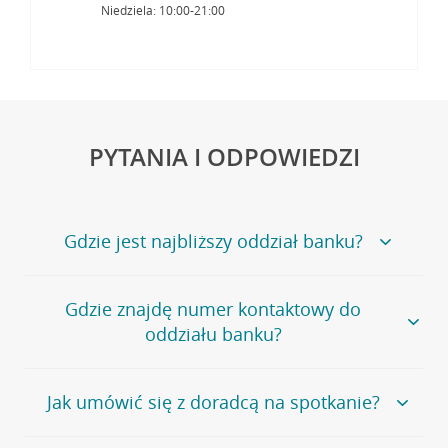
Niedziela: 10:00-21:00
PYTANIA I ODPOWIEDZI
Gdzie jest najbliższy oddział banku?
Jeśli szukasz oddziału naszego banku, zapraszamy na
Gdzie znajdę numer kontaktowy do
stronę
Placówki i bankomaty
, na której znajduje się
oddziału banku?
wygodna wyszukiwarka.
Alternatywnie, możesz skorzystać z pełnej
listy naszych
oddziałów
.
Bank Credit Agricole nie udostępnia ogólnego numeru
Jak umówić się z doradcą na spotkanie?
telefonu do placówki bankowej.
Przejdź do pytania
Polecamy skorzystanie z możliwości wcześniejszego