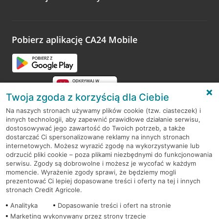
Wystarczy przejść na stronę
Oceń wizytę
, wyszukać
odwiedzoną placówkę i wypełnić formularz w ramach
platformy Profil Firmy w Google. Dziękujemy za wszystkie
opinie.
Pobierz aplikację CA24 Mobile
Przejdź do pytania
Twoja zgoda z korzyścią dla Ciebie
Na naszych stronach używamy plików cookie (tzw. ciasteczek) i
innych technologii, aby zapewnić prawidłowe działanie serwisu,
RODO
dostosowywać jego zawartość do Twoich potrzeb, a także
dostarczać Ci spersonalizowane reklamy na innych stronach
Regulamin serwisu
internetowych. Możesz wyrazić zgodę na wykorzystywanie lub
odrzucić pliki cookie – poza plikami niezbędnymi do funkcjonowania
Mapa serwisu
serwisu. Zgody są dobrowolne i możesz je wycofać w każdym
momencie. Wyrażenie zgody sprawi, że będziemy mogli
Polityka
Cookies
prezentować Ci lepiej dopasowane treści i oferty na tej i innych
stronach Credit Agricole.
Polityka prywatności
Analityka
Dopasowanie treści i ofert na stronie
Marketing wykonywany przez strony trzecie