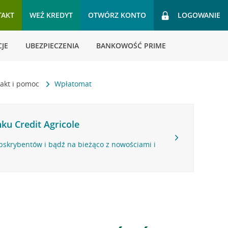
TAKT
WEŹ KREDYT
OTWÓRZ KONTO
LOGOWANIE
JE
UBEZPIECZENIA
BANKOWOŚĆ PRIME
akt i pomoc
Wpłatomat
ku Credit Agricole
bskrybentów i bądź na bieżąco z nowościami i