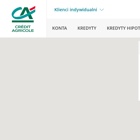
Klienci indywidualni
KONTA
KREDYTY
KREDYTY HIPO