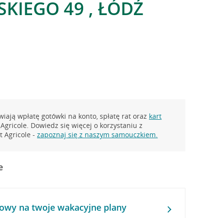
KIEGO 49 , ŁÓDŹ
iają wpłatę gotówki na konto, spłatę rat oraz
kart
Agricole. Dowiedz się więcej o korzystaniu z
 Agricole -
zapoznaj się z naszym samouczkiem.
e
owy na twoje wakacyjne plany