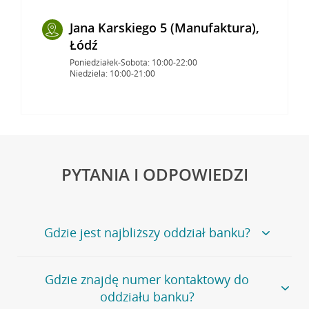
Jana Karskiego 5 (Manufaktura),
Łódź
Poniedziałek-Sobota: 10:00-22:00
Niedziela: 10:00-21:00
PYTANIA I ODPOWIEDZI
Gdzie jest najbliższy oddział banku?
Jeśli szukasz oddziału naszego banku, zapraszamy na
Gdzie znajdę numer kontaktowy do
stronę
Placówki i bankomaty
, na której znajduje się
oddziału banku?
wygodna wyszukiwarka.