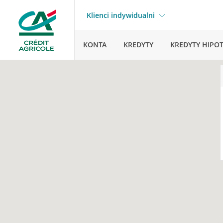
Klienci indywidualni
KONTA
KREDYTY
KREDYTY HIPO