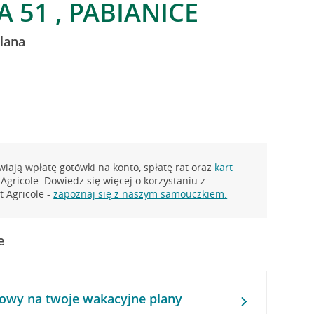
 51 , PABIANICE
lana
iają wpłatę gotówki na konto, spłatę rat oraz
kart
Agricole. Dowiedz się więcej o korzystaniu z
 Agricole -
zapoznaj się z naszym samouczkiem.
e
owy na twoje wakacyjne plany