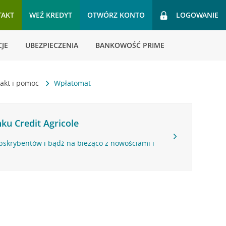
TAKT
WEŹ KREDYT
OTWÓRZ KONTO
LOGOWANIE
JE
UBEZPIECZENIA
BANKOWOŚĆ PRIME
akt i pomoc
Wpłatomat
ku Credit Agricole
bskrybentów i bądź na bieżąco z nowościami i