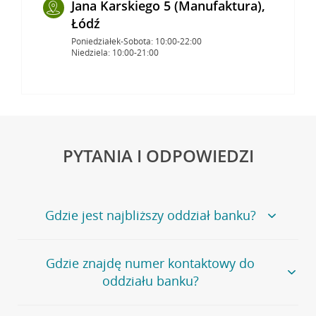
Jana Karskiego 5 (Manufaktura),
Łódź
Poniedziałek-Sobota: 10:00-22:00
Niedziela: 10:00-21:00
PYTANIA I ODPOWIEDZI
Gdzie jest najbliższy oddział banku?
Jeśli szukasz oddziału naszego banku, zapraszamy na
Gdzie znajdę numer kontaktowy do
stronę
Placówki i bankomaty
, na której znajduje się
oddziału banku?
wygodna wyszukiwarka.
Alternatywnie, możesz skorzystać z pełnej
listy naszych