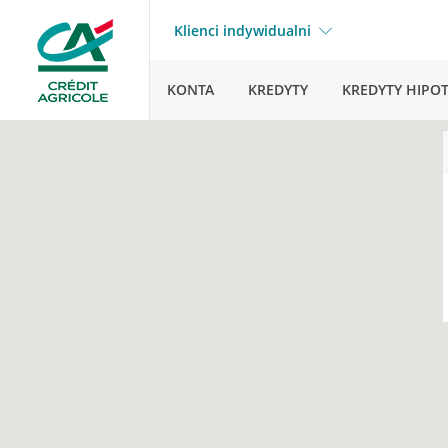
Klienci indywidualni
KONTA
KREDYTY
KREDYTY HIPO