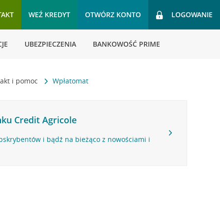
TAKT
WEŹ KREDYT
OTWÓRZ KONTO
LOGOWANIE
JE
UBEZPIECZENIA
BANKOWOŚĆ PRIME
akt i pomoc
Wpłatomat
ku Credit Agricole
bskrybentów i bądź na bieżąco z nowościami i