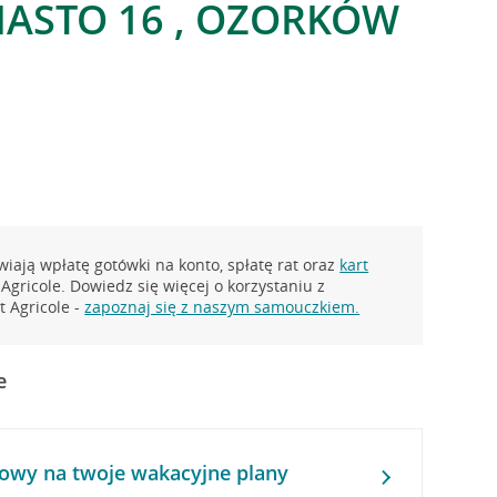
ASTO 16 , OZORKÓW
iają wpłatę gotówki na konto, spłatę rat oraz
kart
Agricole. Dowiedz się więcej o korzystaniu z
 Agricole -
zapoznaj się z naszym samouczkiem.
e
owy na twoje wakacyjne plany