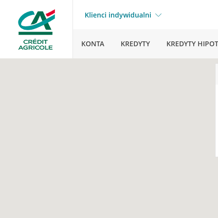
Klienci indywidualni
KONTA
KREDYTY
KREDYTY HIPO