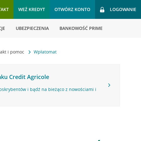
TAKT
WEŹ KREDYT
OTWÓRZ KONTO
LOGOWANIE
JE
UBEZPIECZENIA
BANKOWOŚĆ PRIME
akt i pomoc
Wpłatomat
ku Credit Agricole
bskrybentów i bądź na bieżąco z nowościami i