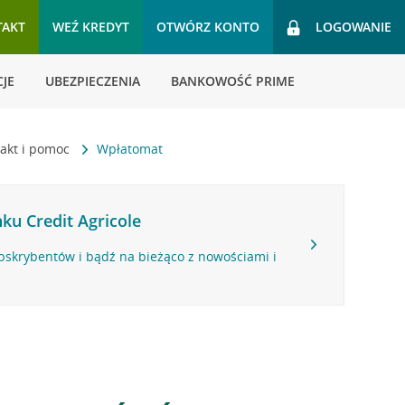
TAKT
WEŹ KREDYT
OTWÓRZ KONTO
LOGOWANIE
JE
UBEZPIECZENIA
BANKOWOŚĆ PRIME
akt i pomoc
Wpłatomat
ku Credit Agricole
bskrybentów i bądź na bieżąco z nowościami i