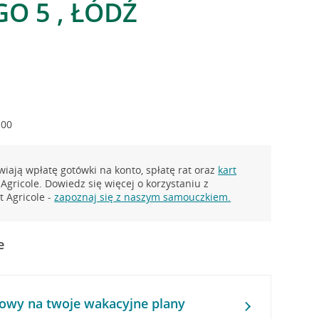
O 5 , ŁÓDŹ
:00
iają wpłatę gotówki na konto, spłatę rat oraz
kart
Agricole. Dowiedz się więcej o korzystaniu z
 Agricole -
zapoznaj się z naszym samouczkiem.
e
owy na twoje wakacyjne plany