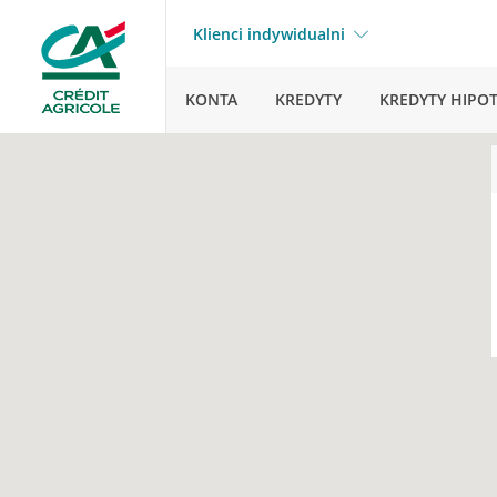
Klienci indywidualni
KONTA
KREDYTY
KREDYTY HIPO