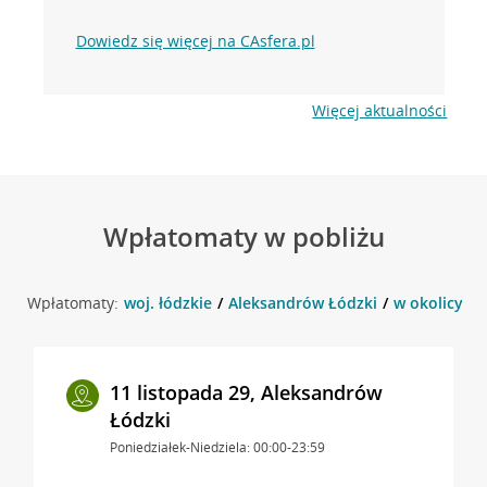
Dowiedz się więcej na CAsfera.pl
Więcej aktualności
Wpłatomaty w pobliżu
Wpłatomaty:
woj. łódzkie
Aleksandrów Łódzki
w okolicy Se
11 listopada 29, Aleksandrów
Łódzki
Poniedziałek-Niedziela: 00:00-23:59