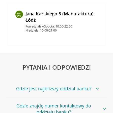
Jana Karskiego 5 (Manufaktura),
Łódź
Poniedziałek-Sobota: 10:00-22:00
Niedziela: 10:00-21:00
PYTANIA I ODPOWIEDZI
Gdzie jest najbliższy oddział banku?
Jeśli szukasz oddziału naszego banku, zapraszamy na
Gdzie znajdę numer kontaktowy do
stronę
Placówki i bankomaty
, na której znajduje się
oddziału banku?