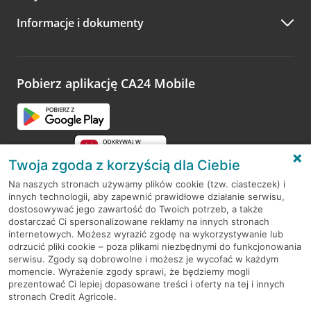
A po wizycie…
Informacje i dokumenty
Zachęcamy do podzielenia się z nami opinią o wizycie.
Wystarczy przejść na stronę
Oceń wizytę
, wyszukać
odwiedzoną placówkę i wypełnić formularz w ramach
platformy Profil Firmy w Google. Dziękujemy za wszystkie
opinie.
Pobierz aplikację CA24 Mobile
Przejdź do pytania
Twoja zgoda z korzyścią dla Ciebie
Na naszych stronach używamy plików cookie (tzw. ciasteczek) i
innych technologii, aby zapewnić prawidłowe działanie serwisu,
RODO
dostosowywać jego zawartość do Twoich potrzeb, a także
dostarczać Ci spersonalizowane reklamy na innych stronach
Regulamin serwisu
internetowych. Możesz wyrazić zgodę na wykorzystywanie lub
odrzucić pliki cookie – poza plikami niezbędnymi do funkcjonowania
Mapa serwisu
serwisu. Zgody są dobrowolne i możesz je wycofać w każdym
momencie. Wyrażenie zgody sprawi, że będziemy mogli
Polityka
Cookies
prezentować Ci lepiej dopasowane treści i oferty na tej i innych
stronach Credit Agricole.
Polityka prywatności