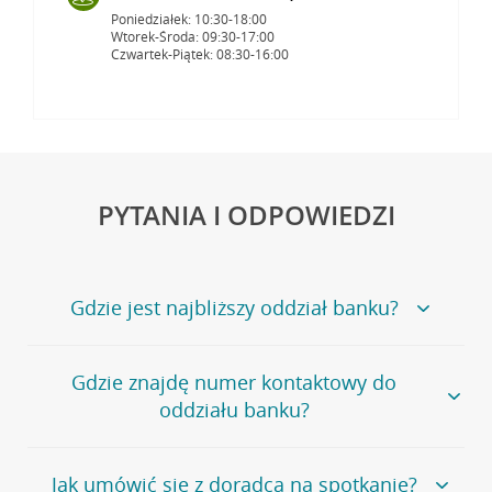
Poniedziałek: 10:30-18:00
Wtorek-Środa: 09:30-17:00
Czwartek-Piątek: 08:30-16:00
PYTANIA I ODPOWIEDZI
Gdzie jest najbliższy oddział banku?
Jeśli szukasz oddziału naszego banku, zapraszamy na
Gdzie znajdę numer kontaktowy do
stronę
Placówki i bankomaty
, na której znajduje się
oddziału banku?
wygodna wyszukiwarka.
Alternatywnie, możesz skorzystać z pełnej
listy naszych
oddziałów
.
Bank Credit Agricole nie udostępnia ogólnego numeru
Jak umówić się z doradcą na spotkanie?