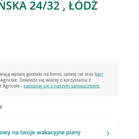
SKA 24/32 , ŁÓDŹ
iają wpłatę gotówki na konto, spłatę rat oraz
kart
Agricole. Dowiedz się więcej o korzystaniu z
 Agricole -
zapoznaj się z naszym samouczkiem.
e
owy na twoje wakacyjne plany