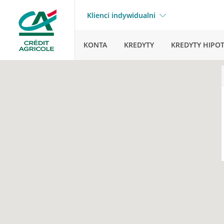
Klienci indywidualni
KONTA
KREDYTY
KREDYTY HIPO