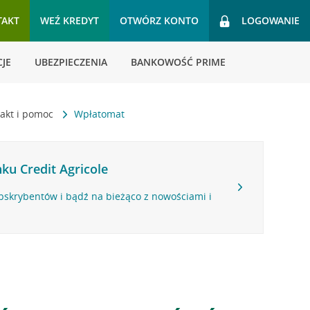
TAKT
WEŹ KREDYT
OTWÓRZ KONTO
LOGOWANIE
JE
UBEZPIECZENIA
BANKOWOŚĆ PRIME
akt i pomoc
Wpłatomat
ku Credit Agricole
bskrybentów i bądź na bieżąco z nowościami i