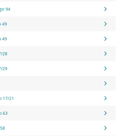
ego 94
o 49
o 49
7/28
7/29
o 17/21
o 63
 58