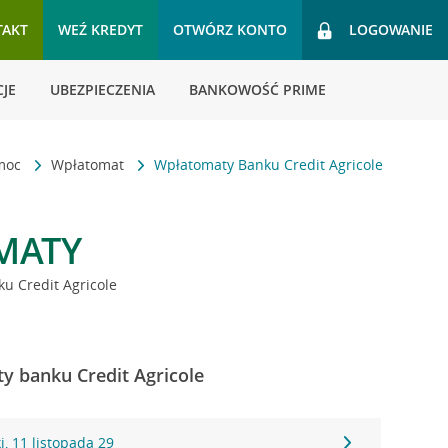
TAKT
WEŹ KREDYT
OTWÓRZ KONTO
LOGOWANIE
JE
UBEZPIECZENIA
BANKOWOŚĆ PRIME
omoc
Wpłatomat
Wpłatomaty Banku Credit Agricole
MATY
u Credit Agricole
ty banku Credit Agricole
, 11 listopada 29