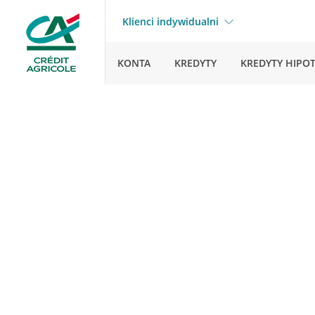
Klienci indywidualni
KONTA
KREDYTY
KREDYTY HIPO