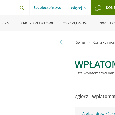
Bezpieczeństwo
KON
Więcej
TECZNE
KARTY KREDYTOWE
OSZCZĘDNOŚCI
INWESTYC
Strona główna
Kontakt i p
WPŁATO
Lista wpłatomatów bank
Zgierz - wpłatoma
Aleksandrów Łódzki