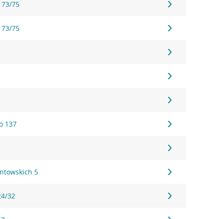
 73/75
 73/75
o 137
ontowskich 5
24/32